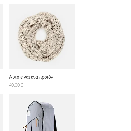
Γρήγορη προβολή
Αυτό είναι ένα προϊόν
Τιμή
40,00 $